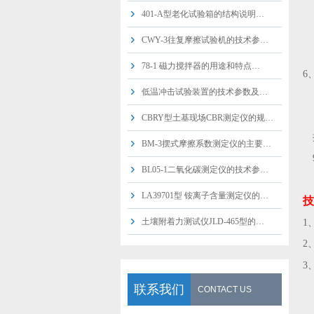
401-A型老化试验箱的结构说明…
CWY-3往复摩擦试验机的技术参…
78-1 磁力搅拌器的用途和特点…
6
低温冲击试验装置的技术参数及…
CBRY型土基现场CBR测定仪的规…
BM-3摆式摩擦系数测定仪的主要…
BL05-1二氧化碳测定仪的技术参…
LA39701型 铵离子含量测定仪的…
技
土壤附着力测试仪JLD-465型的…
1
2
3
8
联系我们
CONTACT US
1