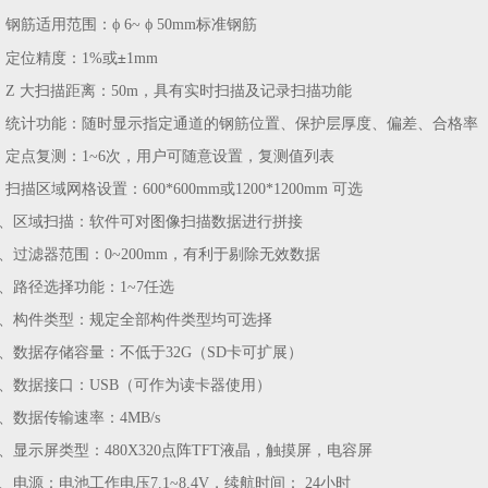
、
钢筋适用范围：
ϕ
6~
ϕ
50mm标准钢筋
±
、
定位精度：
1%
或
1
mm
、Z 大扫描距离：
50
m，具有实时扫描及记录扫描功能
、
统计功能：随时显示指定通道的钢筋位置、保护层厚度、偏差、合格率
、
定点复测：
1~6
次，用户可随意设置，复测值列表
、
扫描区域网格设置：
600
*600mm或1200*1200mm 可选
0、
区域扫描：软件可对图像扫描数据进行拼接
1、
过滤器范围：
0~200
mm，有利于剔除无效数据
2、
路径选择功能：
1~7
任选
3、构件类型：规定全部构件类型均可选择
4、
数据存储容量：不低于32G（SD卡可扩展）
5、
数据接口：USB（可作为读卡器使用）
6、
数据传输速率：
4
MB/s
7、显示屏类型：480X320点阵TFT液晶，触摸屏，电容屏
8、
电源：电池工作电压
7.1~8.4
V，续航时间： 24小时