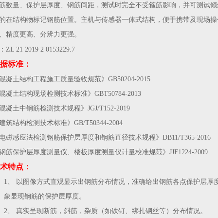
筋数量、保护层厚度、钢筋间距，测试时完全不受箍筋影响，并可测试倾
的在结构物标记钢筋位置。
主机与传感器一体式结构，便于携带及现场操
、精度更高、分辨力更强。
：Z
L 21 2019 2 0153229.7
据标准：
混凝土结构工程施工质量验收规范》GB50204-20
15
混凝土结构现场检测技术标准》GBT50784-2013
混凝土中钢筋检测技术规程》JGJ/T152-2019
建筑结构检测技术标准》GB/T50344-2004
电磁感应法检测钢筋保护层厚度和钢筋直径技术规程》DB11/T365-2016
钢筋保护层厚度测量仪、楼板厚度测量仪计量校准规范》JJF1224-2009
术特点：
1、
以图像方式直观显示出钢筋分布情况，准确给出钢筋
各点
保护层厚
象显现钢筋的保护层厚度。
2、
真实呈现断筋，斜筋，杂质（如铁钉、绑扎钢丝等）分布情况。