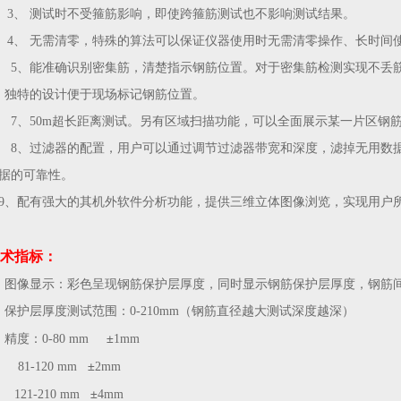
3、
测试时不受箍筋影响，即使跨箍筋测试也不影响测试结果。
4、
无需清零，特殊的算法可以保证仪器使用时无需清零操作、长时间
5
、能准确识别密集筋，清楚指示钢筋位置。对于密集筋检测实现不丢
、独特的设计便于现场标记钢筋位置。
7
、5
0m
超长距离测试。另有区域扫描功能，可以全面展示某一片区钢
8
、过滤器的配置，用户可以通过调节过滤器带宽和深度，滤掉无用数
据的可靠性。
9
、配有强大的其机外软件分析功能，提供三维立体图像浏览，实现用户
术指标：
、图像显示：彩色呈现钢筋保护层厚度，同时显示钢筋保护层厚度，钢筋
、保护层厚度测试范围：0-
210
mm（钢筋直径越大测试深度越深）
±
、精度：0-
80
mm
1
mm
±
1-120
mm
2
mm
±
21-210
mm
4
mm