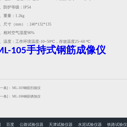
9、
防护等级：IP54
0、重量：1.
2kg
1、尺寸（mm）：
240*132*135
2、相对空气湿度
90%
º
C
º
C
3、
温度：工作环境温度
-10
~50
，
存放温度
25~60
手持式钢筋成像仪
ML-105
上一条]：
ML-103钢筋扫描仪
下一条]：
ML-106钢筋锈蚀仪
图
百度
公路试验仪器
天津试验仪器
水泥试验仪器
铁路试验仪